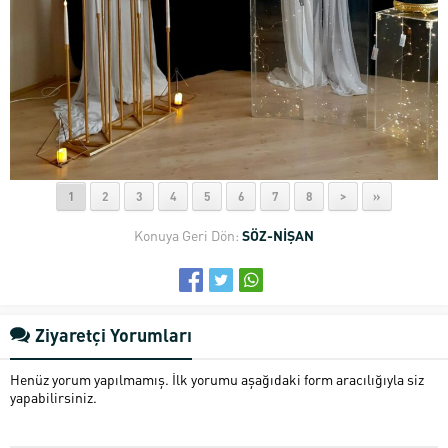
1
2
3
4
5
6
7
8
>
»
Konuya Geri Dön:
SÖZ-NİŞAN
Ziyaretçi Yorumları
Henüz yorum yapılmamış. İlk yorumu aşağıdaki form aracılığıyla siz
yapabilirsiniz.