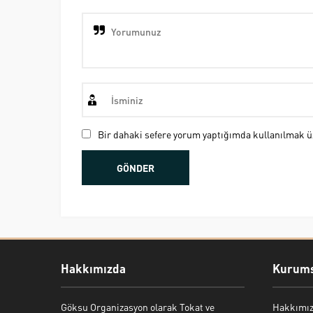
Bir dahaki sefere yorum yaptığımda kullanılmak üz
Hakkımızda
Kurums
Göksu Organizasyon olarak Tokat ve
Hakkımı
Bekir Kiper