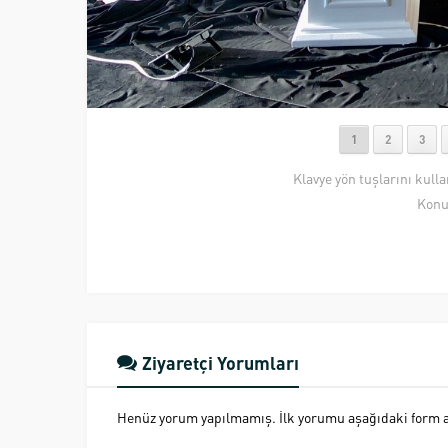
1
2
3
Klavye yön tuşlarını kull
Konu
Ziyaretçi Yorumları
Henüz yorum yapılmamış. İlk yorumu aşağıdaki form ara