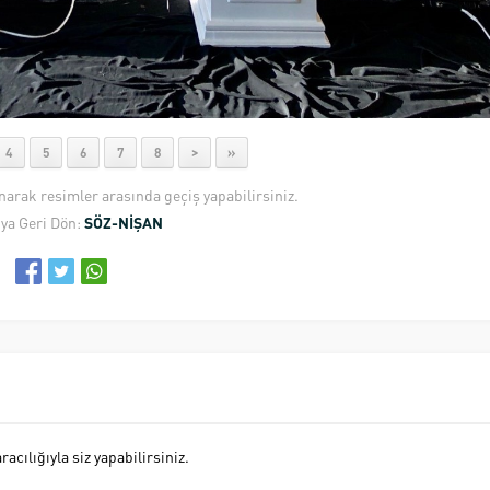
4
5
6
7
8
>
»
anarak resimler arasında geçiş yapabilirsiniz.
ya Geri Dön:
SÖZ-NİŞAN
cılığıyla siz yapabilirsiniz.