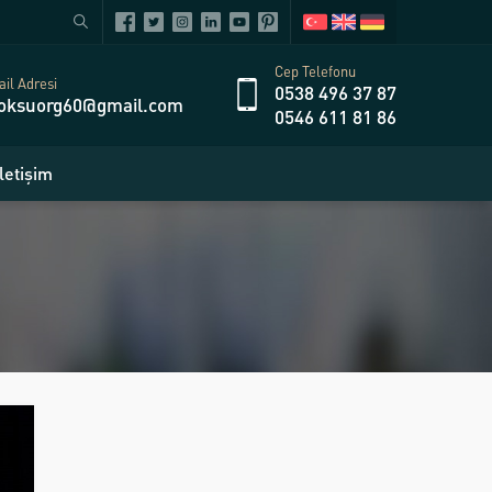
Cep Telefonu
il Adresi
0538 496 37 87
oksuorg60@gmail.com
0546 611 81 86
İletişim