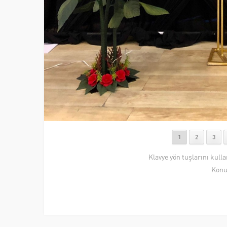
1
2
3
Klavye yön tuşlarını kull
Konu