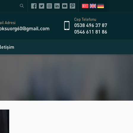
Cep Telefonu
il Adresi
0538 496 37 87
oksuorg60@gmail.com
0546 611 81 86
İletişim