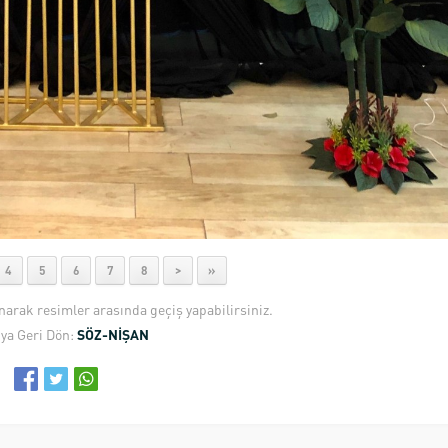
4
5
6
7
8
>
»
anarak resimler arasında geçiş yapabilirsiniz.
ya Geri Dön:
SÖZ-NİŞAN