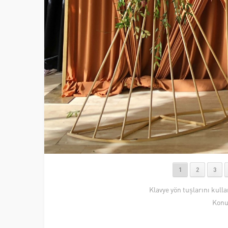
1
2
3
Klavye yön tuşlarını kull
Konu