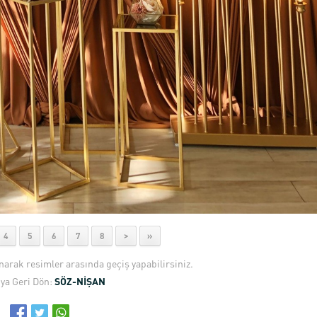
4
5
6
7
8
>
»
anarak resimler arasında geçiş yapabilirsiniz.
ya Geri Dön:
SÖZ-NİŞAN