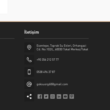
İletişim
Esentepe, Toprak Su Evleri, Orhangazi
Cd. No:102/L, 60030 Tokat Merkez/Tokat
+90 356 212 57 77
0538 496 37 87
goksuorg60@gmail.com