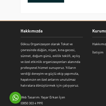
Hakkımızda
Kurums
Göksu Organizasyon olarak Tokat ve
Hakkımı
Bekir Kiper
çevresinde düğün, nişan, kına gecesi,
İletişim
sünnet, doğum günü, evlilik teklifi, açılış
ve özel etkinlik organizasyonları alanında
profesyonel hizmet sunuyoruz. Yılların
verdiği deneyim ve güçlü ekip yapımızla,
Cevap Yaz
hayatınızın en özel anlarını unutulmaz
hatıralara dönüştürmek için çalışıyoruz.
Web Tasarım: Yaşar Erkan İçen
(0850 303 4 999)