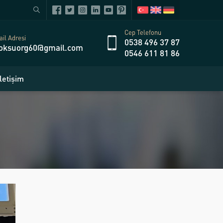
Cep Telefonu
il Adresi
0538 496 37 87
oksuorg60@gmail.com
0546 611 81 86
İletişim