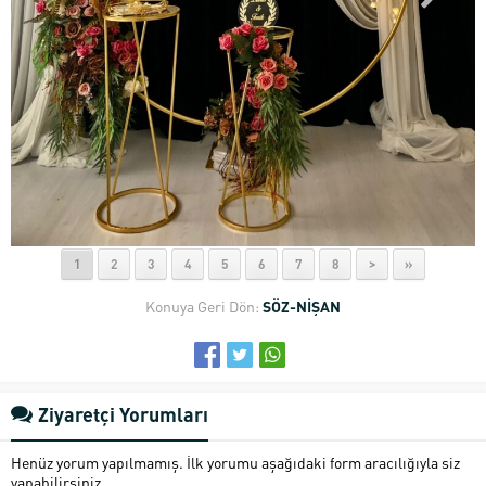
1
2
3
4
5
6
7
8
>
»
Konuya Geri Dön:
SÖZ-NİŞAN
Ziyaretçi Yorumları
Henüz yorum yapılmamış. İlk yorumu aşağıdaki form aracılığıyla siz
yapabilirsiniz.