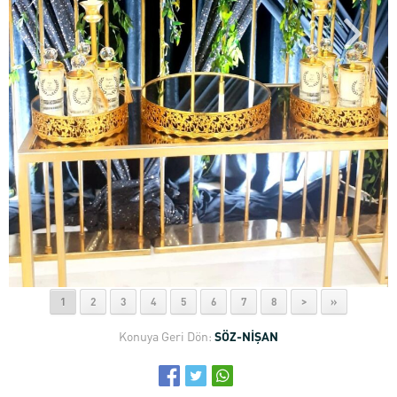
1
2
3
4
5
6
7
8
>
»
Konuya Geri Dön:
SÖZ-NİŞAN