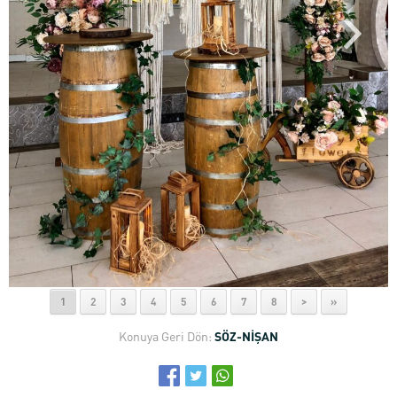
1
2
3
4
5
6
7
8
>
»
Konuya Geri Dön:
SÖZ-NİŞAN