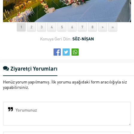
1
2
3
4
5
6
7
8
>
»
Konuya Geri Dön:
SÖZ-NİŞAN
Ziyaretçi Yorumları
Henüz yorum yapılmamış. İlk yorumu aşağıdaki form aracılığıyla siz
yapabilirsiniz.