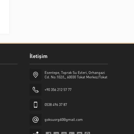
İletişim
Esentepe, Toprak Su Evleri, Orhangazi
Cd. No:102/L, 60030 Tokat Merkez/Tokat
+90 356 212 57 77
0538 496 37 87
goksuorg60@gmail.com