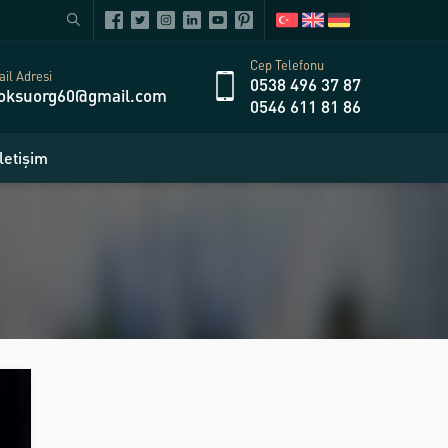
Cep Telefonu
il Adresi
0538 496 37 87
oksuorg60@gmail.com
0546 611 81 86
İletişim