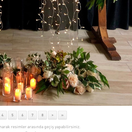
4
5
6
7
8
>
»
anarak resimler arasında geçiş yapabilirsiniz.