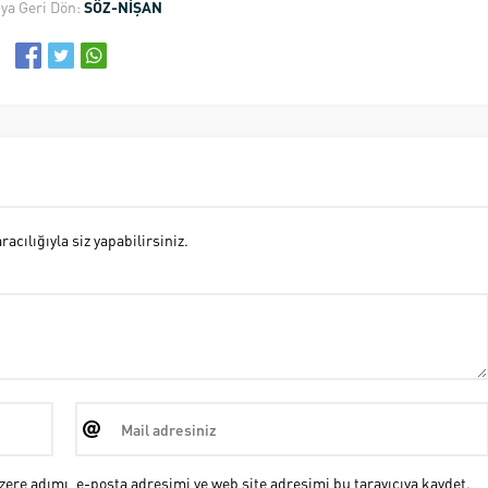
ya Geri Dön:
SÖZ-NİŞAN
cılığıyla siz yapabilirsiniz.
ere adımı, e-posta adresimi ve web site adresimi bu tarayıcıya kaydet.