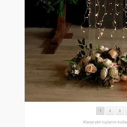
1
2
3
Klavye yön tuşlarını kull