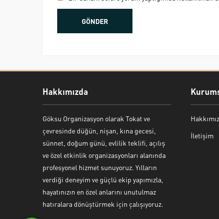
Hakkımızda
Kurums
Göksu Organizasyon olarak Tokat ve
Hakkımı
Bekir Kiper
çevresinde düğün, nişan, kına gecesi,
İletişim
sünnet, doğum günü, evlilik teklifi, açılış
ve özel etkinlik organizasyonları alanında
profesyonel hizmet sunuyoruz. Yılların
verdiği deneyim ve güçlü ekip yapımızla,
Cevap Yaz
hayatınızın en özel anlarını unutulmaz
hatıralara dönüştürmek için çalışıyoruz.