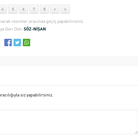
4
5
6
7
8
>
»
anarak resimler arasında geçiş yapabilirsiniz.
ya Geri Dön:
SÖZ-NİŞAN
cılığıyla siz yapabilirsiniz.