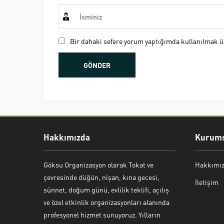
Bir dahaki sefere yorum yaptığımda kullanılmak üz
Hakkımızda
Kurums
Göksu Organizasyon olarak Tokat ve
Hakkımı
Bekir Kiper
çevresinde düğün, nişan, kına gecesi,
İletişim
sünnet, doğum günü, evlilik teklifi, açılış
ve özel etkinlik organizasyonları alanında
profesyonel hizmet sunuyoruz. Yılların