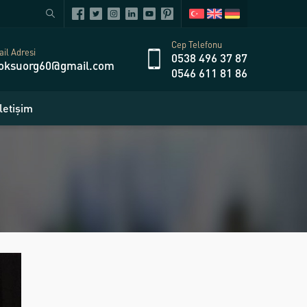
Cep Telefonu
il Adresi
0538 496 37 87
oksuorg60@gmail.com
0546 611 81 86
İletişim