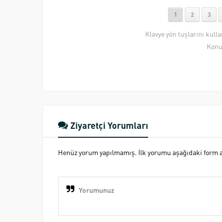
1
2
3
Klavye yön tuşlarını kull
Konu
Ziyaretçi Yorumları
Henüz yorum yapılmamış. İlk yorumu aşağıdaki form ara