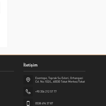
İletişim
Esentepe, Toprak Su Evleri, Orhangazi
Cd. No:102/L, 60030 Tokat Merkez/Tokat
+90 356 212 57 77
0538 496 37 87