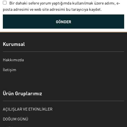
Bir dahaki sefere yorum yaptığımda kullanılmak üzere adımı, e-
posta adresimi ve web site adresimi bu tarayıcıya kaydet.
Kurumsal
Hakkımızda
İletişim
Bekir Kiper
Ürün Gruplarımız
AÇILIŞLAR VE ETKİNLİKLER
Cevap Yaz
DOĞUM GÜNÜ