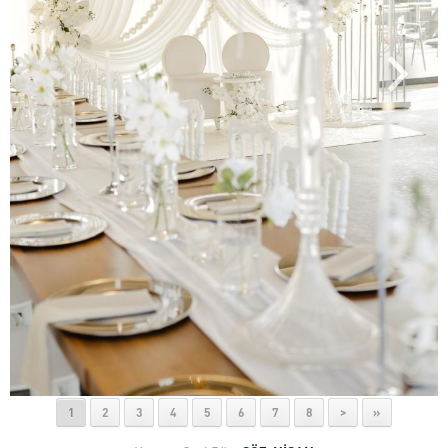
1
2
3
4
5
6
7
8
>
»