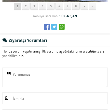
1
2
3
4
5
6
7
8
>
»
Konuya Geri Dön:
SÖZ-NİŞAN
Ziyaretçi Yorumları
Henüz yorum yapılmamış. İlk yorumu aşağıdaki form aracılığıyla siz
yapabilirsiniz.