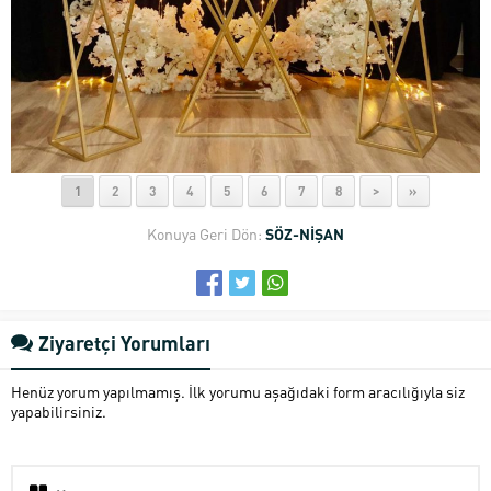
1
2
3
4
5
6
7
8
>
»
Konuya Geri Dön:
SÖZ-NİŞAN
Ziyaretçi Yorumları
Henüz yorum yapılmamış. İlk yorumu aşağıdaki form aracılığıyla siz
yapabilirsiniz.