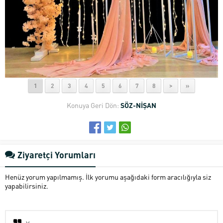
1
2
3
4
5
6
7
8
>
»
Konuya Geri Dön:
SÖZ-NİŞAN
Ziyaretçi Yorumları
Henüz yorum yapılmamış. İlk yorumu aşağıdaki form aracılığıyla siz
yapabilirsiniz.