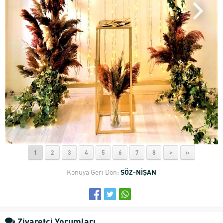
1
2
3
4
5
6
7
8
>
»
Konuya Geri Dön:
SÖZ-NİŞAN
Ziyaretçi Yorumları