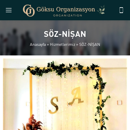
SÖZ-NİŞAN
Anasayfa
»
Hizmetlerimiz
»
SÖZ-NİŞAN