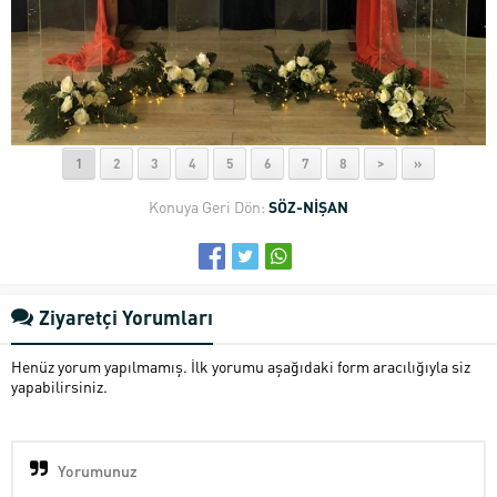
1
2
3
4
5
6
7
8
>
»
Konuya Geri Dön:
SÖZ-NİŞAN
Ziyaretçi Yorumları
Henüz yorum yapılmamış. İlk yorumu aşağıdaki form aracılığıyla siz
yapabilirsiniz.