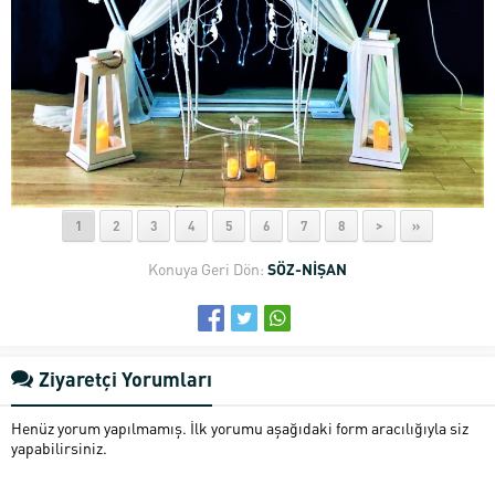
1
2
3
4
5
6
7
8
>
»
Konuya Geri Dön:
SÖZ-NİŞAN
Ziyaretçi Yorumları
Henüz yorum yapılmamış. İlk yorumu aşağıdaki form aracılığıyla siz
yapabilirsiniz.