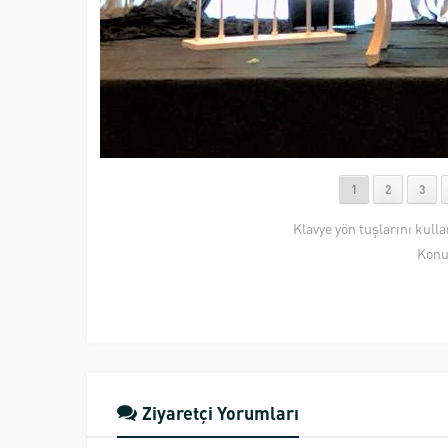
1
2
3
Klavye yön tuşlarını kull
Konu
Ziyaretçi Yorumları