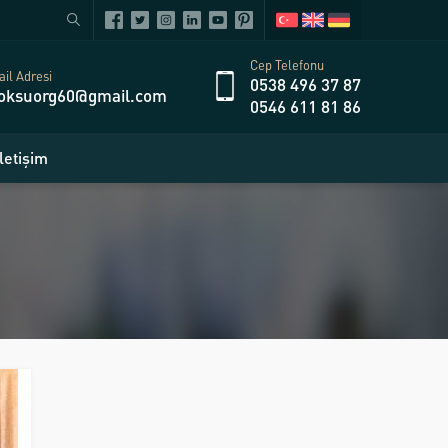
Cep Telefonu
il Adresi
0538 496 37 87
oksuorg60@gmail.com
0546 611 81 86
İletişim