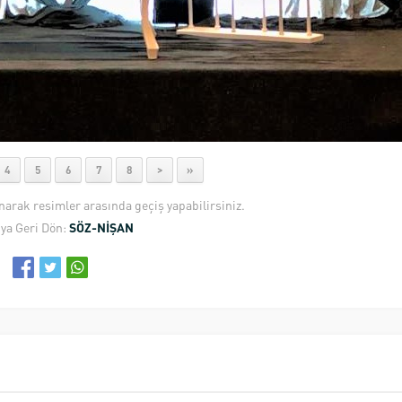
4
5
6
7
8
>
»
anarak resimler arasında geçiş yapabilirsiniz.
ya Geri Dön:
SÖZ-NİŞAN