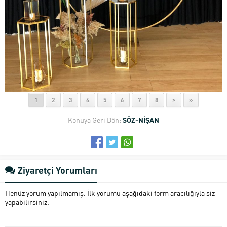
1
2
3
4
5
6
7
8
>
»
Konuya Geri Dön:
SÖZ-NİŞAN
Ziyaretçi Yorumları
Henüz yorum yapılmamış. İlk yorumu aşağıdaki form aracılığıyla siz
yapabilirsiniz.