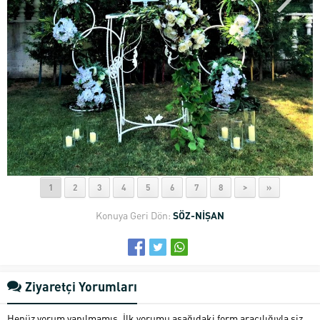
1
2
3
4
5
6
7
8
>
»
Konuya Geri Dön:
SÖZ-NİŞAN
Ziyaretçi Yorumları
Henüz yorum yapılmamış. İlk yorumu aşağıdaki form aracılığıyla siz