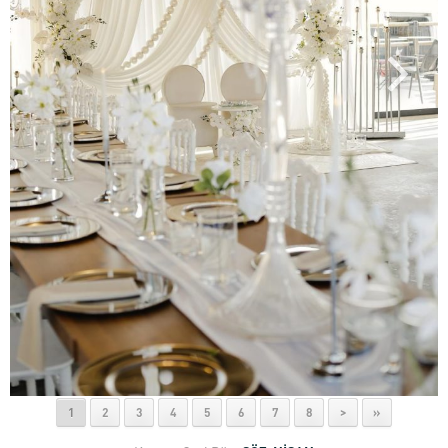
1
2
3
4
5
6
7
8
>
»