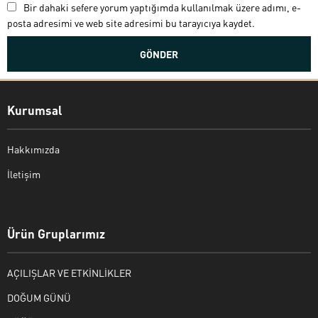
Bir dahaki sefere yorum yaptığımda kullanılmak üzere adımı, e-
posta adresimi ve web site adresimi bu tarayıcıya kaydet.
Kurumsal
Hakkımızda
İletişim
Bekir Kiper
Ürün Gruplarımız
AÇILIŞLAR VE ETKİNLİKLER
Cevap Yaz
DOĞUM GÜNÜ