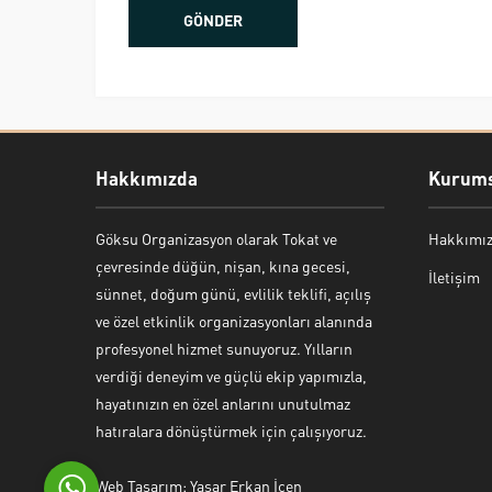
Hakkımızda
Kurums
Göksu Organizasyon olarak Tokat ve
Hakkımı
Bekir Kiper
çevresinde düğün, nişan, kına gecesi,
İletişim
sünnet, doğum günü, evlilik teklifi, açılış
ve özel etkinlik organizasyonları alanında
profesyonel hizmet sunuyoruz. Yılların
verdiği deneyim ve güçlü ekip yapımızla,
Cevap Yaz
hayatınızın en özel anlarını unutulmaz
hatıralara dönüştürmek için çalışıyoruz.
Web Tasarım: Yaşar Erkan İçen