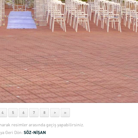
4
5
6
7
8
>
»
anarak resimler arasında geçiş yapabilirsiniz.
ya Geri Dön:
SÖZ-NİŞAN