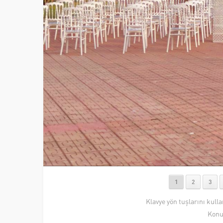
1
2
3
Klavye yön tuşlarını kull
Konu