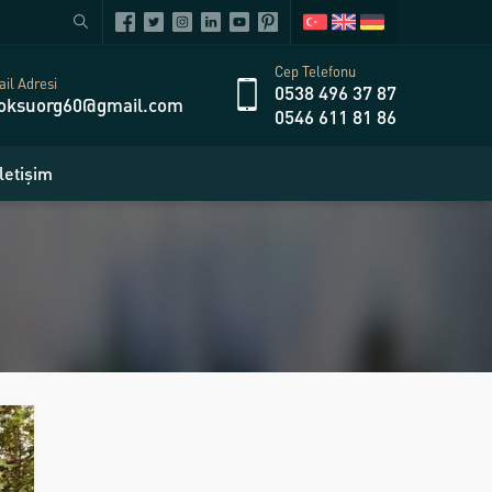
Cep Telefonu
il Adresi
0538 496 37 87
oksuorg60@gmail.com
0546 611 81 86
İletişim