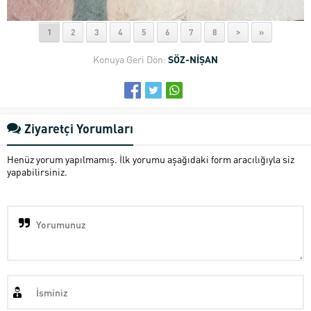
1
2
3
4
5
6
7
8
>
»
Konuya Geri Dön:
SÖZ-NİŞAN
Ziyaretçi Yorumları
Henüz yorum yapılmamış. İlk yorumu aşağıdaki form aracılığıyla siz
yapabilirsiniz.