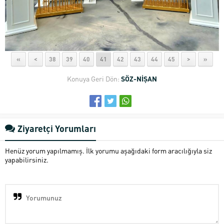
«
<
38
39
40
41
42
43
44
45
>
»
Konuya Geri Dön:
SÖZ-NİŞAN
Ziyaretçi Yorumları
Henüz yorum yapılmamış. İlk yorumu aşağıdaki form aracılığıyla siz
yapabilirsiniz.