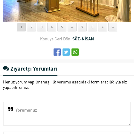
1
2
3
4
5
6
7
8
>
»
Konuya Geri Dön:
SÖZ-NİŞAN
Ziyaretçi Yorumları
Henüz yorum yapılmamış. İlk yorumu aşağıdaki form aracılığıyla siz
yapabilirsiniz.