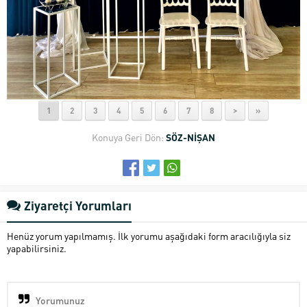
1
2
3
4
5
6
7
8
>
»
Konuya Geri Dön:
SÖZ-NİŞAN
Ziyaretçi Yorumları
Henüz yorum yapılmamış. İlk yorumu aşağıdaki form aracılığıyla siz
yapabilirsiniz.