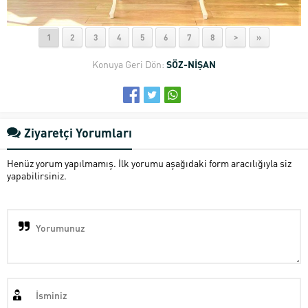
1
2
3
4
5
6
7
8
>
»
Konuya Geri Dön:
SÖZ-NİŞAN
Ziyaretçi Yorumları
Henüz yorum yapılmamış. İlk yorumu aşağıdaki form aracılığıyla siz
yapabilirsiniz.