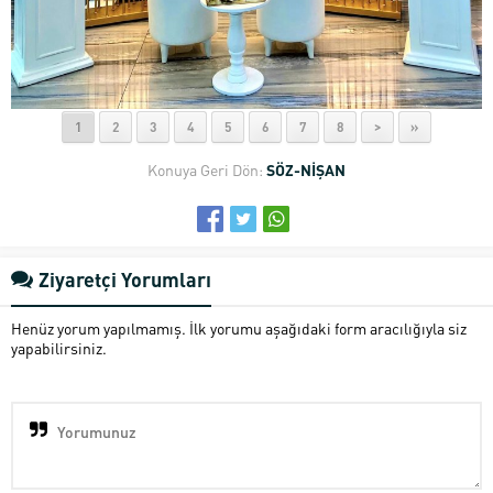
1
2
3
4
5
6
7
8
>
»
Konuya Geri Dön:
SÖZ-NİŞAN
Ziyaretçi Yorumları
Henüz yorum yapılmamış. İlk yorumu aşağıdaki form aracılığıyla siz
yapabilirsiniz.