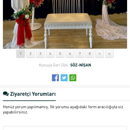
1
2
3
4
5
6
7
8
>
»
Konuya Geri Dön:
SÖZ-NİŞAN
Ziyaretçi Yorumları
Henüz yorum yapılmamış. İlk yorumu aşağıdaki form aracılığıyla siz
yapabilirsiniz.