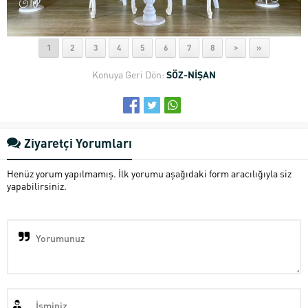
1
2
3
4
5
6
7
8
>
»
Konuya Geri Dön:
SÖZ-NİŞAN
Ziyaretçi Yorumları
Henüz yorum yapılmamış. İlk yorumu aşağıdaki form aracılığıyla siz
yapabilirsiniz.