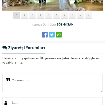
1
2
3
4
5
6
7
8
>
»
Konuya Geri Dön:
SÖZ-NİŞAN
Ziyaretçi Yorumları
Henüz yorum yapılmamış. İlk yorumu aşağıdaki form aracılığıyla siz
yapabilirsiniz.