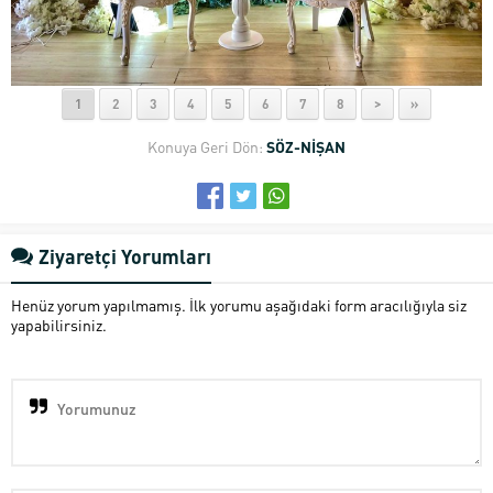
1
2
3
4
5
6
7
8
>
»
Konuya Geri Dön:
SÖZ-NİŞAN
Ziyaretçi Yorumları
Henüz yorum yapılmamış. İlk yorumu aşağıdaki form aracılığıyla siz
yapabilirsiniz.