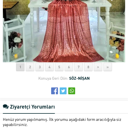
1
2
3
4
5
6
7
8
>
»
Konuya Geri Dön:
SÖZ-NİŞAN
Ziyaretçi Yorumları
Henüz yorum yapılmamış. İlk yorumu aşağıdaki form aracılığıyla siz
yapabilirsiniz.