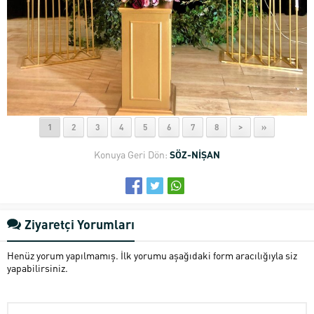
1
2
3
4
5
6
7
8
>
»
Konuya Geri Dön:
SÖZ-NİŞAN
Ziyaretçi Yorumları
Henüz yorum yapılmamış. İlk yorumu aşağıdaki form aracılığıyla siz
yapabilirsiniz.