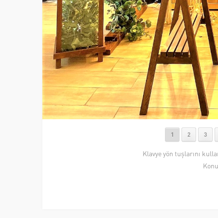
1
2
3
Klavye yön tuşlarını kull
Konu