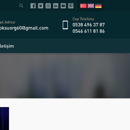
Cep Telefonu
il Adresi
0538 496 37 87
oksuorg60@gmail.com
0546 611 81 86
İletişim