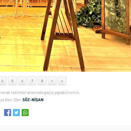
4
5
6
7
8
>
»
anarak resimler arasında geçiş yapabilirsiniz.
ya Geri Dön:
SÖZ-NİŞAN