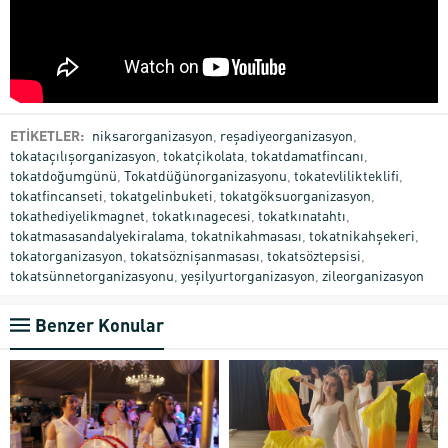
ETİKETLER:
niksarorganizasyon
,
reşadiyeorganizasyon
,
tokataçılışorganizasyon
,
tokatçikolata
,
tokatdamatfincanı
,
tokatdoğumgünü
,
Tokatdüğünorganizasyonu
,
tokatevlilikteklifi
,
tokatfincanseti
,
tokatgelinbuketi
,
tokatgöksuorganizasyon
,
tokathediyelikmagnet
,
tokatkınagecesi
,
tokatkınatahtı
,
tokatmasasandalyekiralama
,
tokatnikahmasası
,
tokatnikahşekeri
,
tokatorganizasyon
,
tokatsöznişanmasası
,
tokatsöztepsisi
,
tokatsünnetorganizasyonu
,
yeşilyurtorganizasyon
,
zileorganizasyon
Benzer Konular