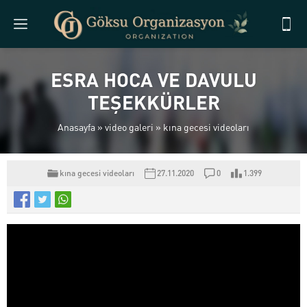
ESRA HOCA VE DAVULU
TEŞEKKÜRLER
Anasayfa
»
video galeri
»
kına gecesi videoları
kına gecesi videoları
27.11.2020
0
1.399