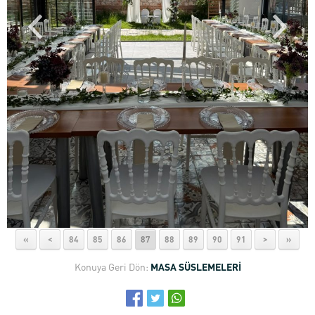
«
<
84
85
86
87
88
89
90
91
>
»
Konuya Geri Dön:
MASA SÜSLEMELERİ