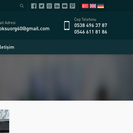
Cep Telefonu
il Adresi
0538 496 37 87
oksuorg60@gmail.com
0546 611 81 86
İletişim