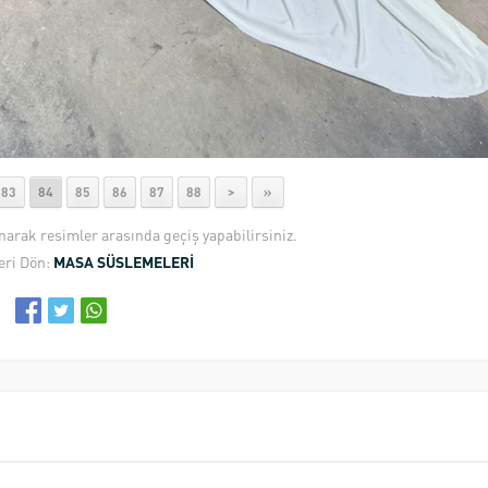
83
84
85
86
87
88
>
»
anarak resimler arasında geçiş yapabilirsiniz.
eri Dön:
MASA SÜSLEMELERİ