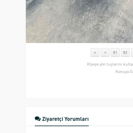
«
<
81
82
Klavye yön tuşlarını kull
Konuya G
Ziyaretçi Yorumları