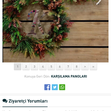
1
2
3
4
5
6
7
8
>
»
Konuya Geri Dön:
KARŞILAMA PANOLARI
Ziyaretçi Yorumları