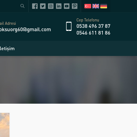
Cep Telefonu
il Adresi
0538 496 37 87
oksuorg60@gmail.com
0546 611 81 86
İletişim