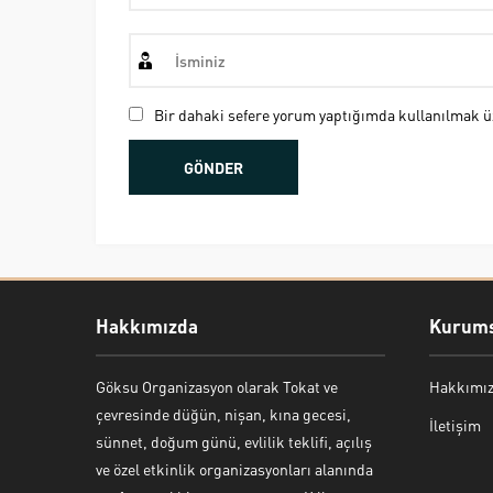
Bir dahaki sefere yorum yaptığımda kullanılmak üz
Hakkımızda
Kurums
Göksu Organizasyon olarak Tokat ve
Hakkımı
Bekir Kiper
çevresinde düğün, nişan, kına gecesi,
İletişim
sünnet, doğum günü, evlilik teklifi, açılış
ve özel etkinlik organizasyonları alanında