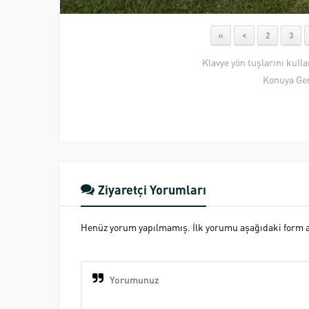
«
<
2
3
Klavye yön tuşlarını kull
Konuya Ger
Ziyaretçi Yorumları
Henüz yorum yapılmamış. İlk yorumu aşağıdaki form ara