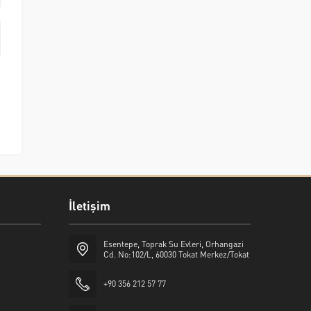
İletişim
Esentepe, Toprak Su Evleri, Orhangazi
Cd. No:102/L, 60030 Tokat Merkez/Tokat
+90 356 212 57 77