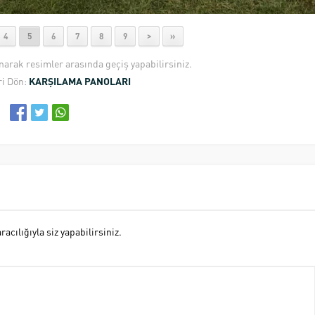
4
5
6
7
8
9
>
»
anarak resimler arasında geçiş yapabilirsiniz.
i Dön:
KARŞILAMA PANOLARI
cılığıyla siz yapabilirsiniz.