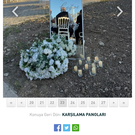
«
<
20
21
22
23
24
25
26
27
>
»
Konuya Geri Dön:
KARŞILAMA PANOLARI