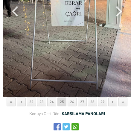
«
<
22
23
24
25
26
27
28
29
>
»
Konuya Geri Dön:
KARŞILAMA PANOLARI