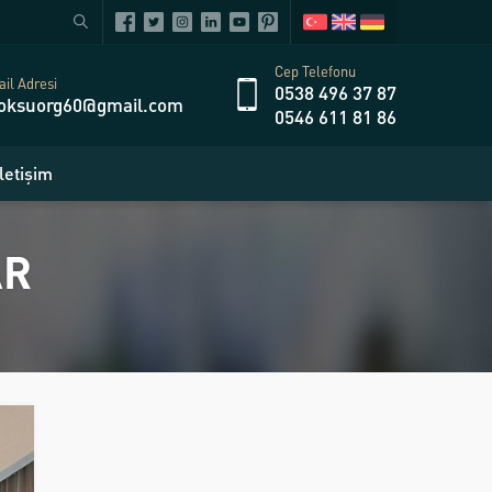
Cep Telefonu
il Adresi
0538 496 37 87
oksuorg60@gmail.com
0546 611 81 86
İletişim
AR