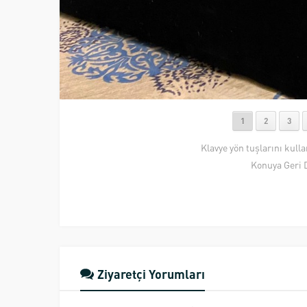
1
2
3
Klavye yön tuşlarını kull
Konuya Geri 
Ziyaretçi Yorumları