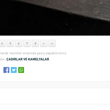
4
5
6
7
8
>
»
anarak resimler arasında geçiş yapabilirsiniz.
Dön:
ÇADIRLAR VE KAMELYALAR