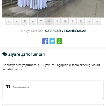
«
<
5
6
7
8
9
10
11
12
>
»
Konuya Geri Dön:
ÇADIRLAR VE KAMELYALAR
Ziyaretçi Yorumları
Henüz yorum yapılmamış. İlk yorumu aşağıdaki form aracılığıyla siz
yapabilirsiniz.