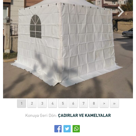
1
2
3
4
5
6
7
8
>
»
Konuya Geri Dön:
ÇADIRLAR VE KAMELYALAR