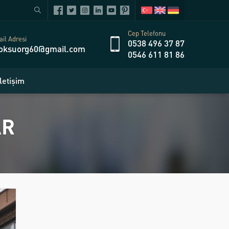
Cep Telefonu
il Adresi
0538 496 37 87
oksuorg60@gmail.com
0546 611 81 86
İletişim
AR