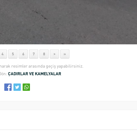
4
5
6
7
8
>
»
anarak resimler arasında geçiş yapabilirsiniz.
Dön:
ÇADIRLAR VE KAMELYALAR