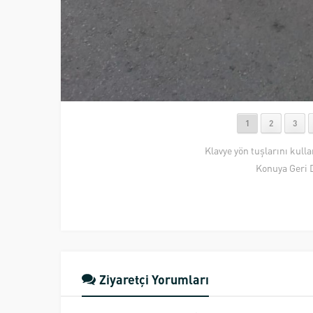
1
2
3
Klavye yön tuşlarını kull
Konuya Geri 
Ziyaretçi Yorumları