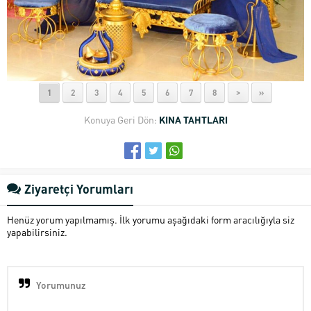
1
2
3
4
5
6
7
8
>
»
Konuya Geri Dön:
KINA TAHTLARI
Ziyaretçi Yorumları
Henüz yorum yapılmamış. İlk yorumu aşağıdaki form aracılığıyla siz
yapabilirsiniz.