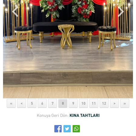
«
<
5
6
7
8
9
10
11
12
>
»
Konuya Geri Dön:
KINA TAHTLARI