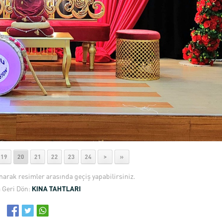
19
20
21
22
23
24
>
»
anarak resimler arasında geçiş yapabilirsiniz.
 Geri Dön:
KINA TAHTLARI