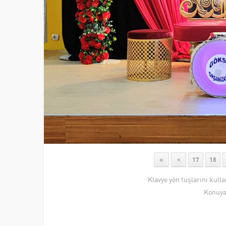
«
<
17
18
Klavye yön tuşlarını kull
Konuya