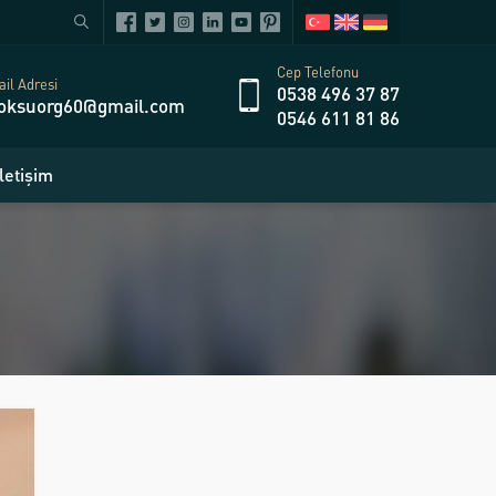
Cep Telefonu
il Adresi
0538 496 37 87
oksuorg60@gmail.com
0546 611 81 86
İletişim