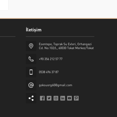
İletişim
Esentepe, Toprak Su Evleri, Orhangazi
Cd. No:102/L, 60030 Tokat Merkez/Tokat
+90 356 212 57 77
0538 496 37 87
goksuorg60@gmail.com