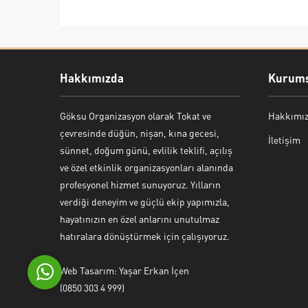
Hakkımızda
Kurums
Göksu Organizasyon olarak Tokat ve
Hakkımı
Bekir Kiper
çevresinde düğün, nişan, kına gecesi,
İletişim
sünnet, doğum günü, evlilik teklifi, açılış
ve özel etkinlik organizasyonları alanında
profesyonel hizmet sunuyoruz. Yılların
verdiği deneyim ve güçlü ekip yapımızla,
Cevap Yaz
hayatınızın en özel anlarını unutulmaz
hatıralara dönüştürmek için çalışıyoruz.
Web Tasarım: Yaşar Erkan İçen
(0850 303 4 999)