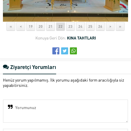
«
<
19
20
21
22
23
24
25
26
>
»
Konuya Geri Dön:
KINA TAHTLARI
Ziyaretçi Yorumları
Henüz yorum yapılmamış. İlk yorumu aşağıdaki form aracılığıyla siz
yapabilirsiniz.